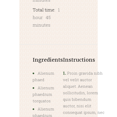
Total time:
1
hour
45
minutes
Ingredients
Instructions
Alienum
Proin gravida nibh
1.
phaed
vel velit auctor
aliquet. Aenean
Alienum
sollicitudin, lorem
phaedrum
quis bibendum
torquatos
auctor, nisi elit
Alienum
consequat ipsum, nec
phaedrum