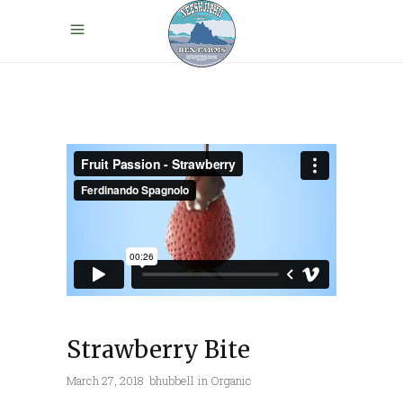
Strawberry Bite
March 27, 2018
bhubbell
in
Organic